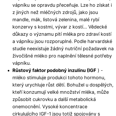
vápníku se opravdu přeceňuje. Lze ho získat i
z jiných než mléčných zdrojů, jako jsou
mandle, mák, listová zelenina, malé rybí
konzervy s kostmi, vývar z kostí... Vědecké
důkazy o významu pití mléka pro zdraví kostí
a vápníku jsou rozporuplné. Podle harvardské
studie neexistuje žádný nutriční požadavek na
živočišné mléko pro naplnění tělesné potřeby
vápníku.
Růstový faktor podobný inzulínu (IGF
) -
mléko stimuluje produkci tohoto hormonu,
který urychluje růst dětí. Bohužel u dospělých,
kteří konzumují velké množství mléka, může
způsobit cukrovku a další metabolická
onemocnění. Vysoké koncentrace
cirkulujícího IGF-1 jsou totiž spojovány s