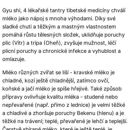
Gyu shi, 4 lékařské tantry tibetské medicíny chválí
mléko jako nápoj s mnoha výhodami. Díky své
sladké chuti a těžkým a mastným vlastnostem
pomáhá růstu tělesných složek, uklidňuje poruchy
plic (Vítr) a tripa (Oheň), zvyšuje mužnost, léčí
plicní poruchy a chronické infekce a vyhublost a
omlazuje.
Mléko různých zvířat se liší - kravské mléko je
chladné, kozí ještě chladnější, zatímco ovčí,
koňské a jačí mléko je spíše hřejivé. Také způsob
přípravy ovlivňuje kvalitu mléka - studené nebo
nepřevařené (např. přímo z lednice) je velmi těžké
a chladivé a zhoršuje poruchy Bekenu (hlenu) a je
těžké na trávení; teplé, převařené je lehčí a teplejší.
Čerstvě sbírané mléko, které je ještě teplé, je