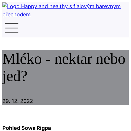
Mléko - nektar nebo
jed?
29. 12. 2022
Pohled Sowa Rigpa