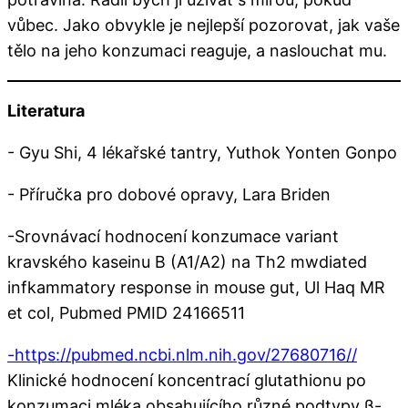
vůbec. Jako obvykle je nejlepší pozorovat, jak vaše
tělo na jeho konzumaci reaguje, a naslouchat mu.
Literatura
- Gyu Shi, 4 lékařské tantry, Yuthok Yonten Gonpo
- Příručka pro dobové opravy, Lara Briden
-Srovnávací hodnocení konzumace variant
kravského kaseinu B (A1/A2) na Th2 mwdiated
infkammatory response in mouse gut, Ul Haq MR
et col, Pubmed PMID 24166511
-https://pubmed.ncbi.nlm.nih.gov/27680716//
Klinické hodnocení koncentrací glutathionu po
konzumaci mléka obsahujícího různé podtypy β-