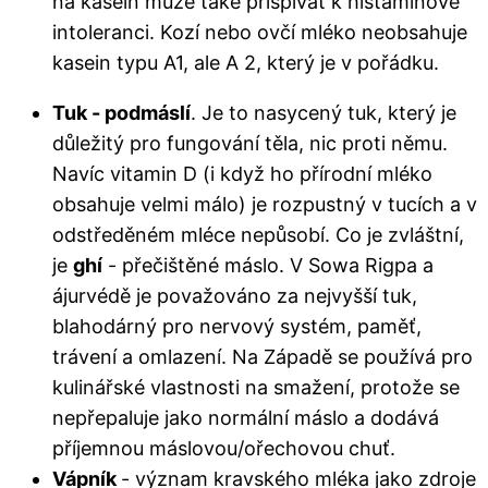
na kasein může také přispívat k histaminové
intoleranci. Kozí nebo ovčí mléko neobsahuje
kasein typu A1, ale A 2, který je v pořádku.
Tuk - podmáslí
. Je to nasycený tuk, který je
důležitý pro fungování těla, nic proti němu.
Navíc vitamin D (i když ho přírodní mléko
obsahuje velmi málo) je rozpustný v tucích a v
odstředěném mléce nepůsobí. Co je zvláštní,
je
ghí
- přečištěné máslo. V Sowa Rigpa a
ájurvédě je považováno za nejvyšší tuk,
blahodárný pro nervový systém, paměť,
trávení a omlazení. Na Západě se používá pro
kulinářské vlastnosti na smažení, protože se
nepřepaluje jako normální máslo a dodává
příjemnou máslovou/ořechovou chuť.
Vápník
- význam kravského mléka jako zdroje