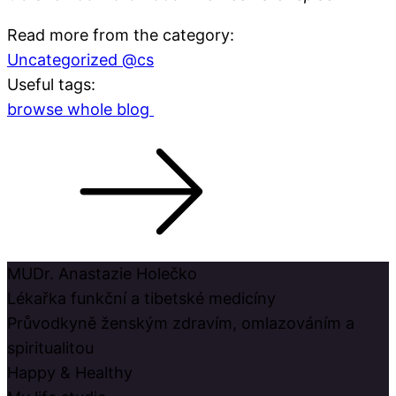
Read more from the category:
Uncategorized @cs
Useful tags:
browse whole blog
MUDr. Anastazie Holečko
Lékařka funkční a tibetské medicíny
Průvodkyně ženským zdravím, omlazováním a
spiritualitou
Happy & Healthy