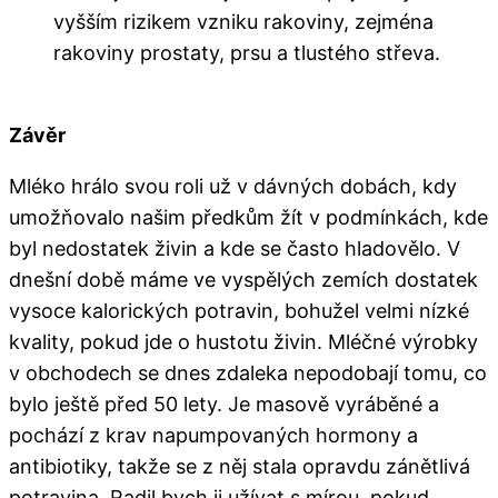
vyšším rizikem vzniku rakoviny, zejména
rakoviny prostaty, prsu a tlustého střeva.
Závěr
Mléko hrálo svou roli už v dávných dobách, kdy
umožňovalo našim předkům žít v podmínkách, kde
byl nedostatek živin a kde se často hladovělo. V
dnešní době máme ve vyspělých zemích dostatek
vysoce kalorických potravin, bohužel velmi nízké
kvality, pokud jde o hustotu živin. Mléčné výrobky
v obchodech se dnes zdaleka nepodobají tomu, co
bylo ještě před 50 lety. Je masově vyráběné a
pochází z krav napumpovaných hormony a
antibiotiky, takže se z něj stala opravdu zánětlivá
potravina. Radil bych ji užívat s mírou, pokud