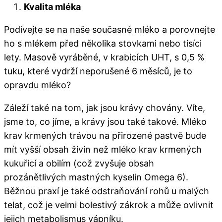
Kvalita mléka
Podívejte se na naše současné mléko a porovnejte
ho s mlékem před několika stovkami nebo tisíci
lety. Masově vyráběné, v krabicích UHT, s 0,5 %
tuku, které vydrží neporušené 6 měsíců, je to
opravdu mléko?
Záleží také na tom, jak jsou krávy chovány. Víte,
jsme to, co jíme, a krávy jsou také takové. Mléko
krav krmených trávou na přirozené pastvě bude
mít vyšší obsah živin než mléko krav krmených
kukuřicí a obilím (což zvyšuje obsah
prozánětlivých mastných kyselin Omega 6).
Běžnou praxí je také odstraňování rohů u malých
telat, což je velmi bolestivý zákrok a může ovlivnit
jejich metabolismus vápníku.