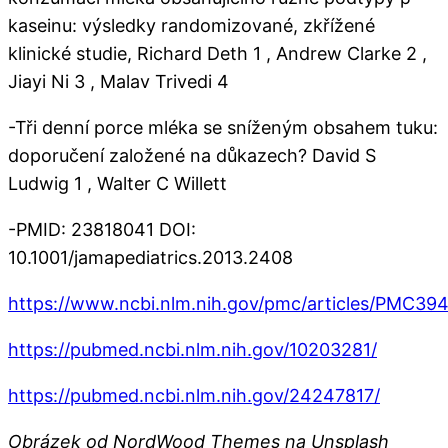
kaseinu: výsledky randomizované, zkřížené
klinické studie, Richard Deth 1 , Andrew Clarke 2 ,
Jiayi Ni 3 , Malav Trivedi 4
-Tři denní porce mléka se sníženým obsahem tuku:
doporučení založené na důkazech? David S
Ludwig 1 , Walter C Willett
-PMID: 23818041 DOI:
10.1001/jamapediatrics.2013.2408
https://www.ncbi.nlm.nih.gov/pmc/articles/PMC39
https://pubmed.ncbi.nlm.nih.gov/10203281/
https://pubmed.ncbi.nlm.nih.gov/24247817/
Obrázek od NordWood Themes na Unsplash