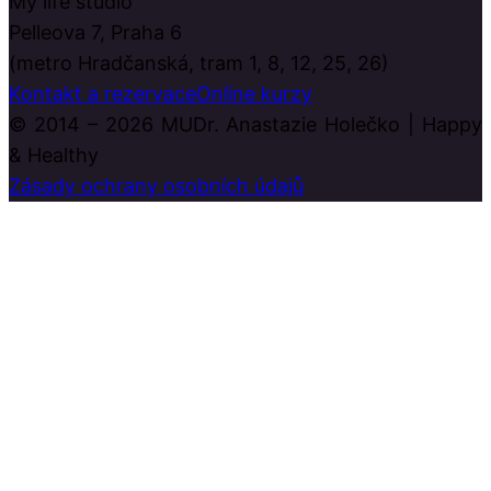
My life studio
Pelleova 7, Praha 6
(metro Hradčanská, tram 1, 8, 12, 25, 26)
Kontakt a rezervace
Online kurzy
© 2014 – 2026 MUDr. Anastazie Holečko | Happy
& Healthy
Zásady ochrany osobních údajů