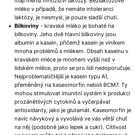
mají menší množství laktózy. Bezlaktózové
mléko v případě, že nemáte intoleranci
laktózy, je nesmysl, je pouze sladší chuti.
Bílkoviny
- kravské mléko je bohaté na
bílkoviny. Jeho dvě hlavní bílkoviny jsou
albumin a kasein, přičemž kasein je viníkem
mnoha problémů s mlékem. Obsah kaseinu v
kravském mléce je mnohem vyšší než v
lidském mléce, proto se pro lidi nedoporučuje.
Nejproblematičtější je kasein typu A1,
přeměněný na kaseomorfin neboli BCM7. Ty
mohou stimulovat imunitní systém k produkci
prozánětlivých cytokinů a vyčerpávat
antioxidanty, jako je glutamát. Kaseomorfin je
navíc návykový a vyvolává ve vás větší chuť
na něj (podobně jako lepek a cukr). Citlivost