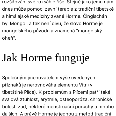
rozšiřování své rozsáhlé říše. Stejně jako jemu nám
dnes může pomoci zevní terapie z tradiční tibetské
a himálajské medicíny zvané Horme. Čingischán
byl Mongol, a tak není divu, že slovo Horme je
mongolského původu a znamená "mongolský
oheň".
Jak Horme funguje
Společným jmenovatelem výše uvedených
příznaků je nerovnováha elementu Vítr (v
tibetštině Plíce). K problémům s Plícemi patří také
svalová ztuhlost, arytmie, osteoporóza, chronické
bolesti zad, některé menstruační poruchy a mnoho
dalších. A právě Horme je jednou z metod tradiční