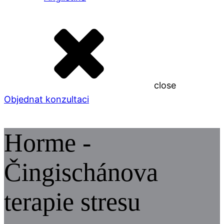
close
Objednat konzultaci
Horme -
Čingischánova
terapie stresu