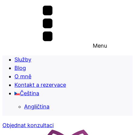
Menu
Služby
Blog
O mně
Kontakt a rezervace
Čeština
Angličtina
Objednat konzultaci